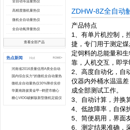
全自动等温量热仪
ZDHW-8Z全自
高精度微机量热仪
微机全自动量热仪
产品特点
全自动氧弹量热仪
1、有单片机控制，
查看全部产品
捷，专门用于测定煤
定饲料的总能量和生
热点新闻
Hot
ROME+
靠，人机交互，即学
河南省2016质量信用A类全自动
2、高度自动化，自
量热仪
国内综合实力*的微机全自动量热
仪器内外桶水温温差
仪制造企业
微机全自动量热仪30%降价实价
成全部测试工作。
出售
华夏南路披黄金甲--鹤壁市糖心
VIOG破解版仪器仪表有限公司
糖心VIOG破解版新型微机定硫仪
3、自动计算，并换
已步入市场
4、低故障率，自保
5、简便易用，界面
6、测定结果准确，