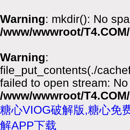
Warning
: mkdir(): No spa
/www/wwwroot/T4.COM/
Warning
:
file_put_contents(./cach
failed to open stream: No 
/www/wwwroot/T4.COM/
糖心VIOG破解版,糖心免
解APP下载