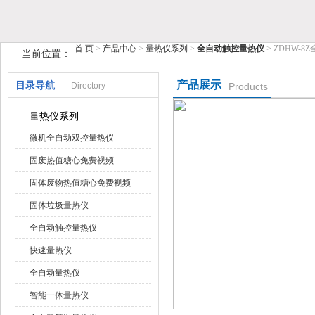
鹤壁市糖心VIOG破解版仪器仪表有限公司
首 页
>
产品中心
>
量热仪系列
>
全自动触控量热仪
> ZDHW-
当前位置：
产品展示
目录导航
Directory
Products
量热仪系列
微机全自动双控量热仪
固废热值糖心免费视频
固体废物热值糖心免费视频
固体垃圾量热仪
全自动触控量热仪
快速量热仪
全自动量热仪
智能一体量热仪