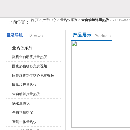
鹤壁市糖心VIOG破解版仪器仪表有限公司
首 页
>
产品中心
>
量热仪系列
>
全自动氧弹量热仪
> ZDHW-
当前位置：
产品展示
目录导航
Directory
Products
量热仪系列
微机全自动双控量热仪
固废热值糖心免费视频
固体废物热值糖心免费视频
固体垃圾量热仪
全自动触控量热仪
快速量热仪
全自动量热仪
智能一体量热仪