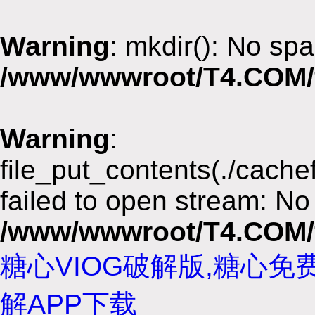
Warning
: mkdir(): No spa
/www/wwwroot/T4.COM/
Warning
:
file_put_contents(./cach
failed to open stream: No 
/www/wwwroot/T4.COM/
糖心VIOG破解版,糖心免
解APP下载