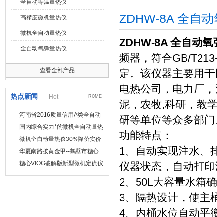
全自动等温量热仪
ZDHW-8A 全
高精度微机量热仪
微机全自动量热仪
ZDHW-8A 全自动
全自动氧弹量热仪
频器，符合GB/T2
查看全部产品
定。该仪器主要用于
电热公司，电力厂，
热点新闻
Hot
ROME+
泥，农牧,科研，教
河南省2016质量信用A类全自动
研等单位等众多部门
量热仪
国内综合实力*的微机全自动量热
功能特点：
仪制造企业
微机全自动量热仪30%降价实价
1、自动实现注水、
出售
华夏南路披黄金甲--鹤壁市糖心
VIOG破解版仪器仪表有限公司
糖心VIOG破解版新型微机定硫仪
仪器状态，自动打印
已步入市场
2、50L大容量水箱
3、隔热设计，使主
4、内桶水位自动平