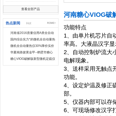
查看全部产品
河南糖心VIOG破
热点新闻
Hot
ROME+
功能特点
河南省2016质量信用A类全自动
1、由单片机芯片自
量热仪
国内综合实力*的微机全自动量热
率高。大液晶汉字显
仪制造企业
微机全自动量热仪30%降价实价
2、自动控制炉流大
出售
华夏南路披黄金甲--鹤壁市糖心
VIOG破解版仪器仪表有限公司
糖心VIOG破解版新型微机定硫仪
电解现象。
已步入市场
3、送样采用无触点
功能。
4、设定炉温及修正
部。
5、仪器内部可以存
6、可现场修改汉字