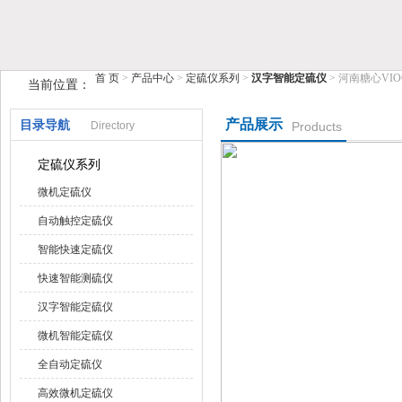
鹤壁市糖心VIOG破解版仪器仪表有限公司
首 页
>
产品中心
>
定硫仪系列
>
汉字智能定硫仪
> 河南糖心VI
当前位置：
产品展示
目录导航
Directory
Products
定硫仪系列
微机定硫仪
自动触控定硫仪
智能快速定硫仪
快速智能测硫仪
汉字智能定硫仪
微机智能定硫仪
全自动定硫仪
高效微机定硫仪