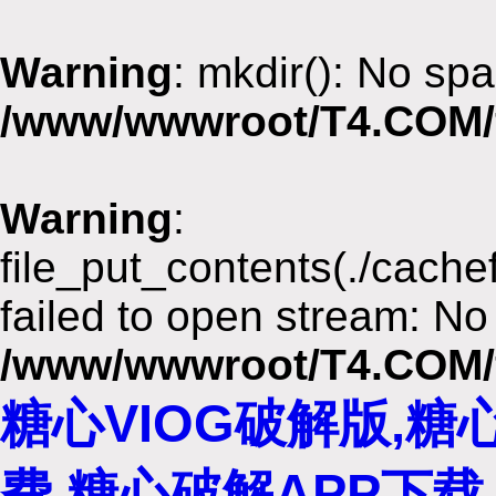
Warning
: mkdir(): No spa
/www/wwwroot/T4.COM/
Warning
:
file_put_contents(./cach
failed to open stream: No 
/www/wwwroot/T4.COM/
糖心VIOG破解版,
费,糖心破解APP下载