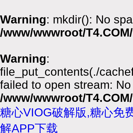
Warning
: mkdir(): No spa
/www/wwwroot/T4.COM/
Warning
:
file_put_contents(./cach
failed to open stream: No 
/www/wwwroot/T4.COM/
糖心VIOG破解版,糖心免
解APP下载