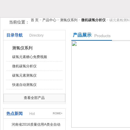
鹤壁市糖心VIOG破解版仪器仪表有限公司
首 页
>
产品中心
>
测氢仪系列
>
微机碳氢分析仪
> 碳元素检测K
当前位置：
产品展示
目录导航
Directory
Products
测氢仪系列
碳氢元素糖心免费视频
微机碳氢分析仪
碳氢元素测氢仪
快速自动测氢仪
查看全部产品
热点新闻
Hot
ROME+
河南省2016质量信用A类全自动