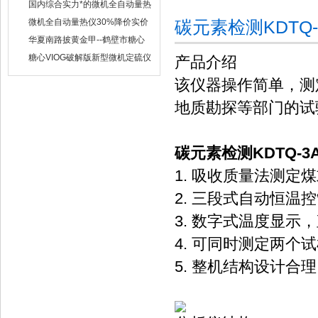
量热仪
国内综合实力*的微机全自动量热
仪制造企业
微机全自动量热仪30%降价实价
碳元素检测KDTQ
出售
华夏南路披黄金甲--鹤壁市糖心
VIOG破解版仪器仪表有限公司
糖心VIOG破解版新型微机定硫仪
产品介绍
已步入市场
该仪器操作简单，测
地质勘探等部门的试
碳元素检测KDTQ-
1. 吸收质量法测定
2. 三段式自动恒温
3. 数字式温度显示
4. 可同时测定两个试
5. 整机结构设计