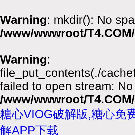
Warning
: mkdir(): No spa
/www/wwwroot/T4.COM/
Warning
:
file_put_contents(./cach
failed to open stream: No 
/www/wwwroot/T4.COM/
糖心VIOG破解版,糖心免
解APP下载