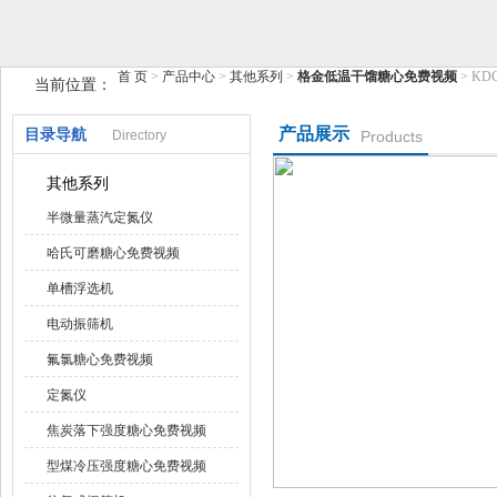
鹤壁市糖心VIOG破解版仪器仪表有限公司
首 页
>
产品中心
>
其他系列
>
格金低温干馏糖心免费视频
> K
当前位置：
产品展示
目录导航
Directory
Products
其他系列
半微量蒸汽定氮仪
哈氏可磨糖心免费视频
单槽浮选机
电动振筛机
氟氯糖心免费视频
定氮仪
焦炭落下强度糖心免费视频
型煤冷压强度糖心免费视频