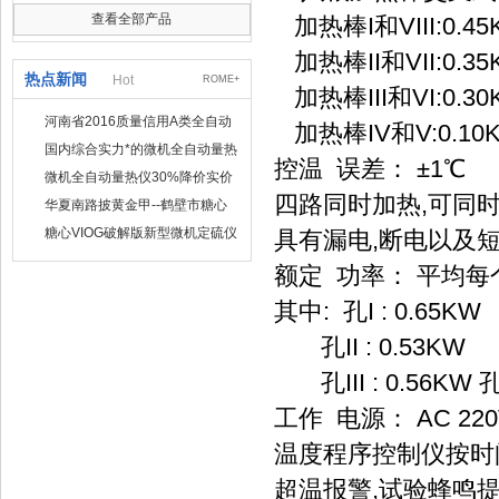
查看全部产品
加热棒I和VIII:0.45
加热棒II和VII:0.35
热点新闻
Hot
ROME+
加热棒III和VI:0.30
河南省2016质量信用A类全自动
加热棒IV和V:0.10
量热仪
国内综合实力*的微机全自动量热
控温 误差： ±1℃
仪制造企业
微机全自动量热仪30%降价实价
四路同时加热,可同时
出售
华夏南路披黄金甲--鹤壁市糖心
VIOG破解版仪器仪表有限公司
糖心VIOG破解版新型微机定硫仪
具有漏电,断电以及
已步入市场
额定 功率： 平均每个
其中: 孔I : 0.65KW
孔II : 0.53KW
孔III : 0.56KW 
工作 电源： AC 220
温度程序控制仪按时
超温报警,试验蜂鸣