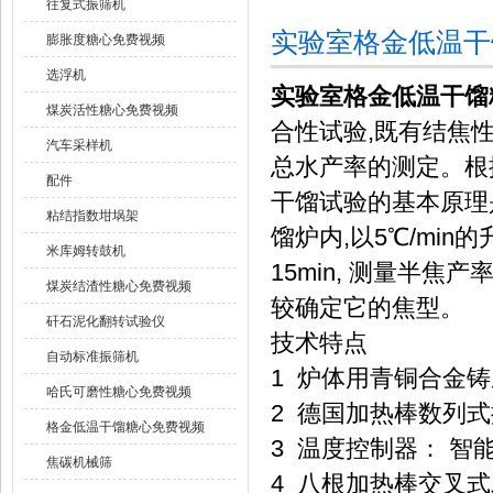
往复式振筛机
实验室格金低温干
膨胀度糖心免费视频
选浮机
实验室格金低温干馏
煤炭活性糖心免费视频
合性试验,既有结焦
汽车采样机
总水产率的测定。根据
配件
干馏试验的基本原理
粘结指数坩埚架
馏炉内,以5℃/min
米库姆转鼓机
15min, 测量半
煤炭结渣性糖心免费视频
较确定它的焦型。
矸石泥化翻转试验仪
技术特点
自动标准振筛机
1 炉体用青铜合金
哈氏可磨性糖心免费视频
2 德国加热棒数列
格金低温干馏糖心免费视频
3 温度控制器： 智
焦碳机械筛
4 八根加热棒交叉