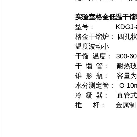
实验室格金低温干馏
型号： KDGJ-
格金干馏炉： 四孔
温度波动小
干馏 温度： 300-6
干 馏 管： 耐热
锥 形 瓶： 容量为
水分测定管： O-10m
冷 凝 器： 直管式
推 杆： 金属制