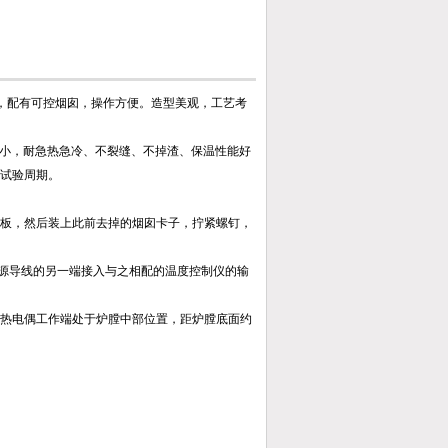
，配有可控烟囱，操作方便。造型美观，工艺考
小，耐急热急冷、不裂缝、不掉渣、保温性能好
短试验周期。
板，然后装上此前去掉的烟囱卡子，拧紧螺钉，
源导线的另一端接入与之相配的温度控制仪的输
热电偶工作端处于炉膛中部位置，距炉膛底面约