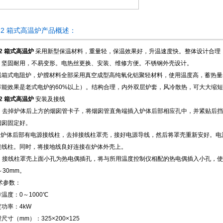
L-2 箱式高温炉产品概述：
-2 箱式高温炉
采用新型保温材料，重量轻，保温效果好，升温速度快。整体设计合理
，坚固耐用，不易变形。电热丝更换、安装、维修方便。不锈钢外壳设计。
温箱式电阻炉，炉膛材料全部采用真空成型高纯氧化铝聚轻材料，使用温度高，蓄热量
节能效果是老式电炉的60%以上）。结构合理，内外双层炉套，风冷散热，可大大缩
-2 箱式高温炉
安装及接线
、去掉炉体后上方的烟囱管卡子，将烟囱管直角端插入炉体后部相应孔中，并紧贴后挡
烟囱固定好。
、炉体后部有电源接线柱，去掉接线柱罩壳，接好电源导线，然后将罩壳重新安好。电
接线柱。同时，将接地线良好连接在炉体外壳上。
、接线柱罩壳上面小孔为热电偶插孔，将与所用温度控制仪相配的热电偶插入小孔，使
～30mm。
术参数：
温度：0～1000℃
功率：4kW
尺寸（mm）：325×200×125