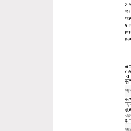
外形
整机
箱
配
控
度
留
产
您
您
联
常