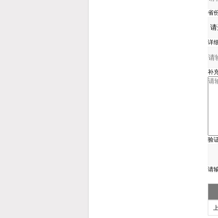
省
详
补
验
请