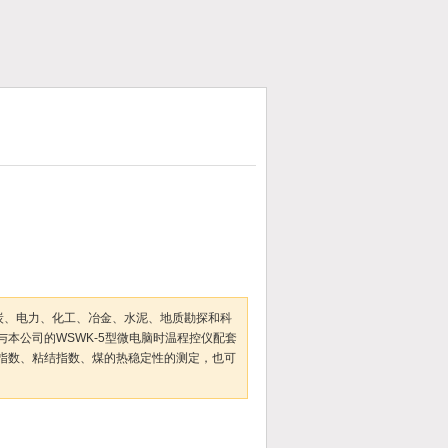
于煤炭、电力、化工、冶金、水泥、地质勘探和科
本公司的WSWK-5型微电脑时温程控仪配套
指数、粘结指数、煤的热稳定性的测定，也可
加入收藏