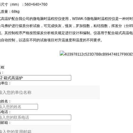
尺寸（mm）：560×640×760
质量：68kg
式高温炉配合我公司的微电脑时温程控仪使用，WSWK-5微电脑时温程控仪是一种对
合马弗炉进行煤质分析试验，可完成快灰，慢灰，罗加指数，粘结指数，挥发分（分85
制。其控制程序严格按照煤炭分析相关规定进行设计和编制。仪器用于配合箱式高温电
的自动控制，以适应不同的试验项目对升温速度和温度的不同要求。
言框
品：
的单位：
的姓名：
系电话：
用邮箱：