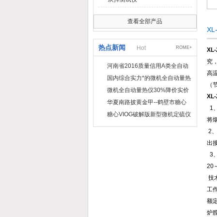
查看全部产品
X
热点新闻
Hot
ROME+
XL
究
河南省2016质量信用A类全自动
高
量热仪
国内综合实力*的微机全自动量热
（
仪制造企业
微机全自动量热仪30%降价实价
XL
出售
华夏南路披黄金甲--鹤壁市糖心
1
VIOG破解版仪器仪表有限公司
糖心VIOG破解版新型微机定硫仪
将
已步入市场
2
出
3
20
技
工作
额定
炉膛