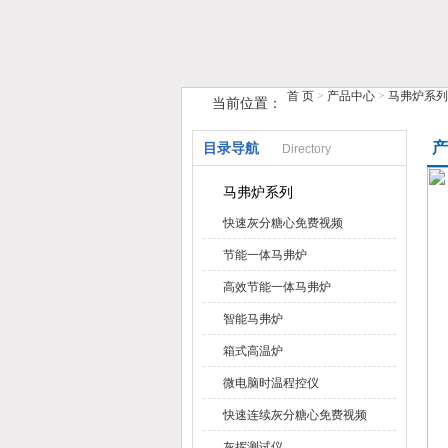
首 页
>
产品中心
>
马弗炉系列
当前位置：
鹤壁市糖心VIOG破解版仪器仪表有限
产
目录导航
Directory
马弗炉系列
快速灰分糖心免费视频
节能一体马弗炉
高效节能一体马弗炉
智能马弗炉
箱式高温炉
微电脑时温程控仪
快速连续灰分糖心免费视频
灰挥测试仪