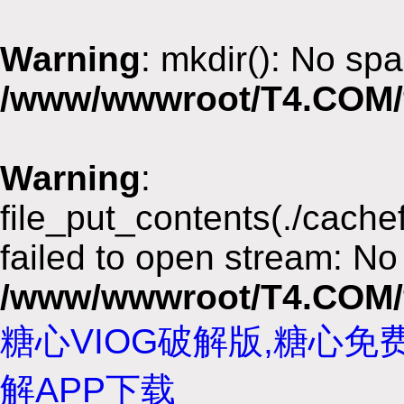
Warning
: mkdir(): No spa
/www/wwwroot/T4.COM/
Warning
:
file_put_contents(./cach
failed to open stream: No 
/www/wwwroot/T4.COM/
糖心VIOG破解版,糖心免
解APP下载