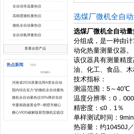
全自动等温量热仪
选煤厂微机全自动
高精度微机量热仪
微机全自动量热仪
选煤厂微机全自动量
全自动氧弹量热仪
分组成，是一种由计
查看全部产品
动化热量测量仪器。
该仪器具有测量精度
热点新闻
Hot
油、化工、食品、木
ROME+
技术指标：
河南省2016质量信用A类全自动
测温范围：5～40℃
量热仪
国内综合实力*的微机全自动量热
仪制造企业
温度分辨率：0．000
微机全自动量热仪30%降价实价
出售
华夏南路披黄金甲--鹤壁市糖心
精密度：≤0．1％
VIOG破解版仪器仪表有限公司
糖心VIOG破解版新型微机定硫仪
单样测试时间：9mi
已步入市场
热容量：约10450J／