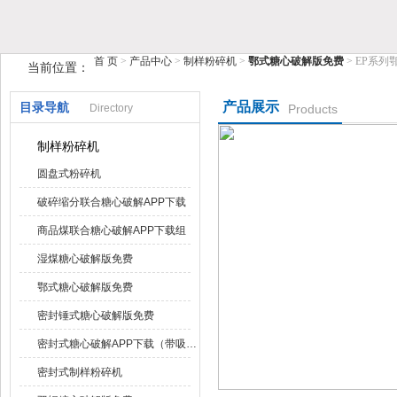
鹤壁市糖心VIOG破解版仪器仪表有限公司
首 页
>
产品中心
>
制样粉碎机
>
鄂式糖心破解版免费
> EP系
当前位置：
产品展示
目录导航
Directory
Products
制样粉碎机
圆盘式粉碎机
破碎缩分联合糖心破解APP下载
商品煤联合糖心破解APP下载组
湿煤糖心破解版免费
鄂式糖心破解版免费
密封锤式糖心破解版免费
密封式糖心破解APP下载（带吸尘器）
密封式制样粉碎机