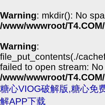
Warning
: mkdir(): No spa
/www/wwwroot/T4.COM/
Warning
:
file_put_contents(./cach
failed to open stream: No 
/www/wwwroot/T4.COM/
糖心VIOG破解版,糖心免
解APP下载