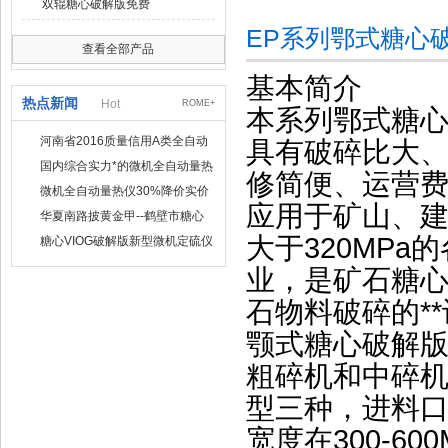
双辊糖心破解版免费
EP系列鄂式糖心
查看全部产品
基本简介
热点新闻
Hot
ROME+
本系列鄂式糖心
河南省2016质量信用A类全自动
具有破碎比大
量热仪
国内综合实力*的微机全自动量热
修简便、运营
仪制造企业
微机全自动量热仪30%降价实价
应用于矿山、
出售
华夏南路披黄金甲--鹤壁市糖心
VIOG破解版仪器仪表有限公司
大于320MP
糖心VIOG破解版新型微机定硫仪
已步入市场
业，是矿石糖
石物料破碎的*
颚式糖心破解
粗碎机和中碎
型三种，进料口
宽度在300-6