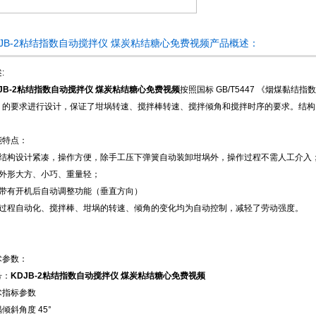
DJB-2粘结指数自动搅拌仪 煤炭粘结糖心免费视频产品概述：
:
DJB-2粘结指数自动搅拌仪 煤炭粘结糖心免费视频
按照国标 GB/T5447 《烟煤黏结指
》的要求进行设计，保证了坩埚转速、搅拌棒转速、搅拌倾角和搅拌时序的要求。结构
能特点：
、结构设计紧凑，操作方便，除手工压下弹簧自动装卸坩埚外，操作过程不需人工介入
、外形大方、小巧、重量轻；
、带有开机后自动调整功能（垂直方向）
、过程自动化、搅拌棒、坩埚的转速、倾角的变化均为自动控制，减轻了劳动强度。
术参数：
号：
KDJB-2粘结指数自动搅拌仪 煤炭粘结糖心免费视频
术指标
参数
埚倾斜角度
45°