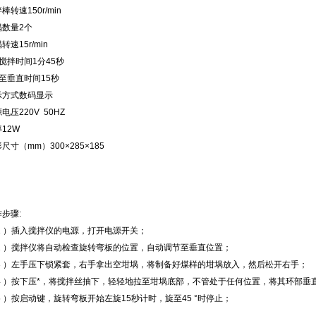
拌棒转速
150r/min
埚数量
2个
埚转速
15r/min
°搅拌时间
1分45秒
°至垂直时间
15秒
示方式
数码显示
源电压
220V 50HZ
率
12W
形尺寸（mm）
300×285×185
步骤:
 1 ）插入搅拌仪的电源，打开电源开关；
 2 ）搅拌仪将自动检查旋转弯板的位置，自动调节至垂直位置；
 3 ）左手压下锁紧套，右手拿出空坩埚，将制备好煤样的坩埚放入，然后松开右手；
 4 ）按下压*，将搅拌丝抽下，轻轻地拉至坩埚底部，不管处于任何位置，将其环部垂
5 ）按启动键，旋转弯板开始左旋15秒计时，旋至45 °时停止；