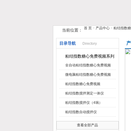
首 页
>
产品中心
>
粘结指数糖
当前位置：
鹤壁市糖心VIOG破解版仪器仪表有限
产
目录导航
Directory
粘结指数糖心免费视频系列
全自动粘结指数糖心免费视频
微电脑粘结指数糖心免费视频
粘结指数糖心免费视频
粘结指数搅拌测定一体仪
粘结指数搅拌仪（4埚）
粘结指数自动搅拌仪
查看全部产品