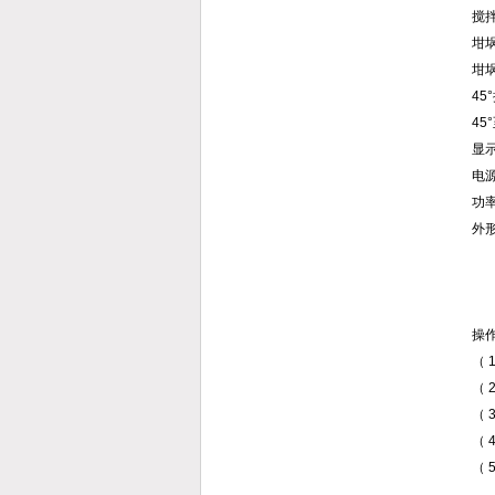
搅
坩
坩
45
45
显
电
功
外
操作
（
（
（
（
（ 