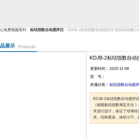
心免费视频系列
>
粘结指数自动搅拌仪
> KDJB-2粘结指数自动搅拌仪 煤炭粘结糖
公司
品展示
Products
KDJB-2粘结指数自
更新时间：
2025-11-08
型 号：
所属分类：
粘结指数自动搅
KDJB-2粘结指数自动搅拌仪
《烟煤黏结指数测定方法 》
求进行设计，保证了坩埚转
求。结构紧凑，体积小巧，
咨询订购