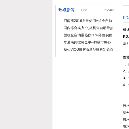
热点新闻
Hot
ROME+
K
河南省2016质量信用A类全自动
量热仪
国内综合实力*的微机全自动量热
概述
仪制造企业
微机全自动量热仪30%降价实价
K
出售
华夏南路披黄金甲--鹤壁市糖心
法
VIOG破解版仪器仪表有限公司
糖心VIOG破解版新型微机定硫仪
已步入市场
性
1
2
3
4
技
型
技
坩