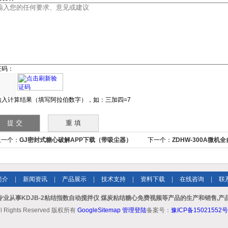
证码：
输入计算结果（填写阿拉伯数字），如：三加四=7
上一个：
GJ密封式糖心破解APP下载（带吸尘器）
下一个：
ZDHW-300A微机
制样破碎系列
仪器
简介
|
新闻资讯
|
产品展示
|
技术支持
|
资料下载
|
在线咨询
|
联
专业从事KDJB-2粘结指数自动搅拌仪 煤炭粘结糖心免费视频等产品的生产和销售,产
ll Rights Reserved 版权所有
GoogleSitemap
管理登陆
备案号：
豫ICP备15021552号