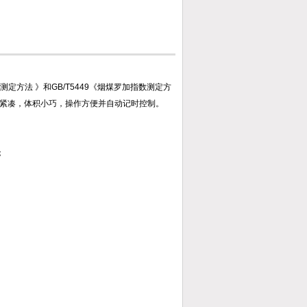
数测定方法 》和GB/T5449《烟煤罗加指数测定方
紧凑，体积小巧，操作方便并自动记时控制。
；