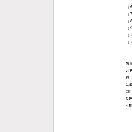
（ 
（ 
（
（
（
（
售
凡
持
1
2
3
4