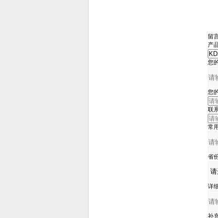
留
产
您
您
联
常
省
详
补