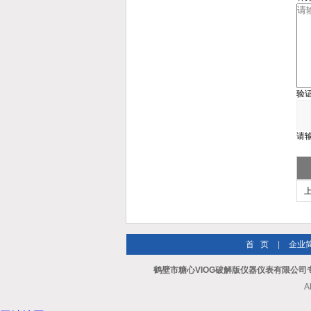
验
请
首 页
|
企业
鹤壁市糖心VIOG破解版仪器仪表有限公司
A