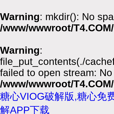
Warning
: mkdir(): No spa
/www/wwwroot/T4.COM/
Warning
:
file_put_contents(./cach
failed to open stream: No 
/www/wwwroot/T4.COM/
糖心VIOG破解版,糖心免
解APP下载