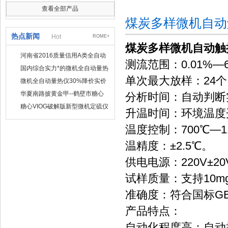
查看全部产品
煤炭多样微机自动
热点新闻
Hot
ROME+
煤炭多样微机自动触
河南省2016质量信用A类全自动
测流范围：0.01%—6
量热仪
国内综合实力*的微机全自动量热
单次最大放样：24个
仪制造企业
微机全自动量热仪30%降价实价
出售
华夏南路披黄金甲--鹤壁市糖心
分析时间：自动判断实
VIOG破解版仪器仪表有限公司
糖心VIOG破解版新型微机定硫仪
升温时间：环境温度开
已步入市场
温度控制：700℃—
温精度：±2.5℃。
供电电源：220V±20
试样质量：支持10mg
准确度：符合国标GB
产品特点：
自动化程度高：自动