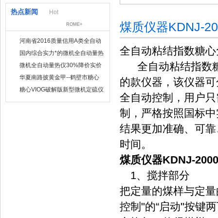
热点新闻
Hot
煤质仪器KDNJ-
ROME+
河南省2016质量信用A类全自动
全自动粘结指数糖心
量热仪
国内综合实力*的微机全自动量热
仪制造企业
全自动粘结指数糖
微机全自动量热仪30%降价实价
出售
华夏南路披黄金甲--鹤壁市糖心
的款仪器，该仪器可
VIOG破解版仪器仪表有限公司
糖心VIOG破解版新型微机定硫仪
全自动控制，用户只
已步入市场
制，严格按照国标中
结果更加准确、可靠
时间。
煤质仪器KDNJ-2
1、搅拌部分
把定量的煤样与定量
控制"的“启动"按键两