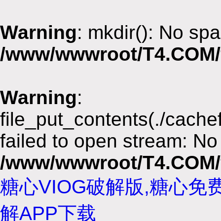
Warning
: mkdir(): No spa
/www/wwwroot/T4.COM/
Warning
:
file_put_contents(./cach
failed to open stream: No 
/www/wwwroot/T4.COM/
糖心VIOG破解版,糖心免
解APP下载