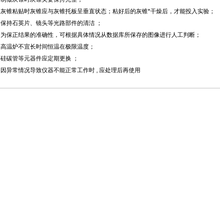
 ．灰锥粘贴时灰锥应与灰锥托板呈垂直状态；粘好后的灰锥*干燥后，才能投入实验；
 ．保持石英片、镜头等光路部件的清洁 ；
 ．为保正结果的准确性，可根据具体情况从数据库所保存的图像进行人工判断；
 ．高温炉不宜长时间恒温在极限温度；
 ．硅碳管等元器件应定期更换 ；
 ．因异常情况导致仪器不能正常工作时 , 应处理后再使用