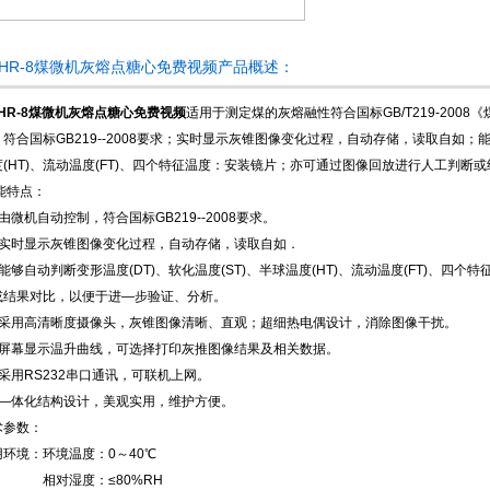
咨询订购
DHR-8煤微机灰熔点糖心免费视频产品概述：
DHR-8煤微机灰熔点糖心免费视频
适用于测定煤的灰熔融性符合国标GB/T219-20
符合国标GB219--2008要求；实时显示灰锥图像变化过程，自动存储，读取自如；能
度(HT)、流动温度(FT)、四个特征温度：安装镜片；亦可通过图像回放进行人工判断
能特点：
由微机自动控制，符合国标GB219--2008要求。
、实时显示灰锥图像变化过程，自动存储，读取自如．
能够自动判断变形温度(DT)、软化温度(ST)、半球温度(HT)、流动温度(FT)、
或结果对比，以便于进—步验证、分析。
、采用高清晰度摄像头，灰锥图像清晰、直观；超细热电偶设计，消除图像干扰。
、屏幕显示温升曲线，可选择打印灰推图像结果及相关数据。
、采用RS232串口通讯，可联机上网。
、—体化结构设计，美观实用，维护方便。
术参数：
用环境：环境温度：0～40℃
对湿度：≤80%RH