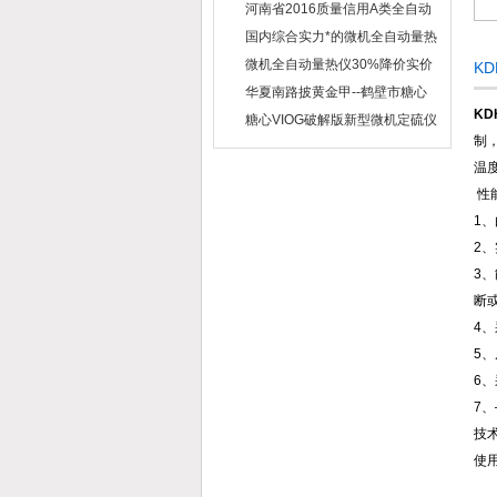
河南省2016质量信用A类全自动
量热仪
国内综合实力*的微机全自动量热
仪制造企业
微机全自动量热仪30%降价实价
K
出售
华夏南路披黄金甲--鹤壁市糖心
VIOG破解版仪器仪表有限公司
K
糖心VIOG破解版新型微机定硫仪
制，
已步入市场
温
性
1、
2
3、
断
4
5
6
7
技
使
相