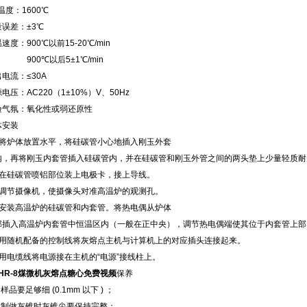
温度：1600℃
量误差：±3℃
速度：900℃以前15-20℃/min
00℃以后5±1℃/min
电流：≤30A
电压：AC220（1±10%）V、50Hz
验气氛：氧化性或弱还原性
体安装
、将炉体放置水平，将硅碳管小心地插入刚玉外套
内，再将刚玉内套管插入硅碳管内，并在硅碳管和刚玉外管之间的两头垫上少量轻质耐
、在硅碳管喷铝部位装上电极卡，接上导线。
、调节摄像机，使摄像头对准高温炉的观测孔。
、安装高温炉的硅碳管和内套管。将热电偶从炉体
部插入高温炉内套管中恒温区内（一般在正中央），调节热电偶端使其位于内套管上部
、用随机配备的控制线将灰熔点主机与计算机上的对应插头连接起来。
、用电缆线将电源接在主机的“电源”接线柱上。
DHR-8煤微机灰熔点糖心免费视频
保养
．样品要足够细 (0.1mm 以下 ) ；
 ．制做灰锥时灰锥尖要保持完整；