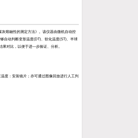
加入收藏
08《煤灰熔融性的测定方法》。该仪器由微机自动控
够自动判断变形温度(DT)、软化温度(ST)、半球
或结果对比，以便于进—步验证、分析。
四个特征温度：安装镜片；亦可通过图像回放进行人工判