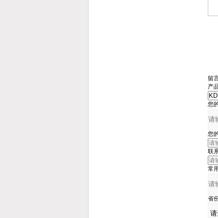
留
产
您
您
联
常
省