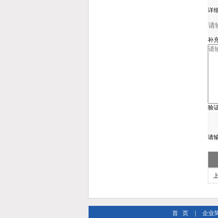
详
补
验
请
首 页
|
企业