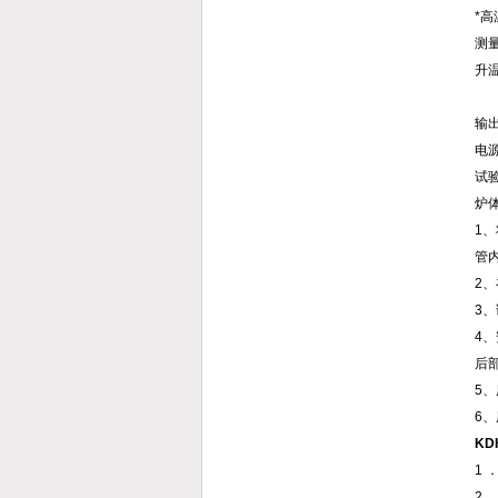
*高
测
升温
9
输出
电源
试
炉
1
管
2
3
4
后
5
6
K
1 
2