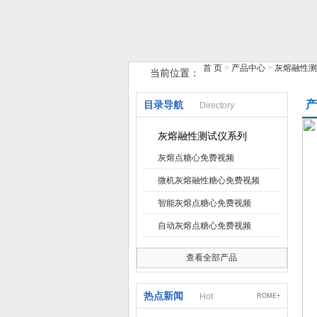
首 页
>
产品中心
>
灰熔融性测
当前位置：
鹤壁市糖心VIOG破解版仪器仪表有限
产
目录导航
Directory
灰熔融性测试仪系列
灰熔点糖心免费视频
微机灰熔融性糖心免费视频
智能灰熔点糖心免费视频
自动灰熔点糖心免费视频
查看全部产品
热点新闻
Hot
ROME+