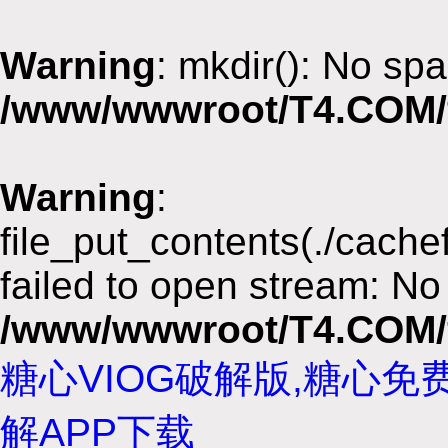
Warning
: mkdir(): No spa
/www/wwwroot/T4.COM/
Warning
:
file_put_contents(./cach
failed to open stream: No 
/www/wwwroot/T4.COM/
糖心VIOG破解版,糖心免
解APP下载