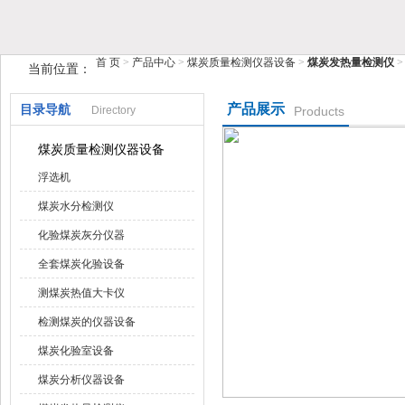
鹤壁市糖心VIOG破解版仪器仪表有限公司
首 页
>
产品中心
>
煤炭质量检测仪器设备
>
煤炭发热量检测仪
>
当前位置：
产品展示
目录导航
Directory
Products
煤炭质量检测仪器设备
浮选机
煤炭水分检测仪
化验煤炭灰分仪器
全套煤炭化验设备
测煤炭热值大卡仪
检测煤炭的仪器设备
煤炭化验室设备
煤炭分析仪器设备