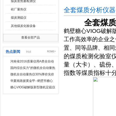
煤炭发热量检测仪
全套煤质分析仪器
砖厂量热仪
煤炭测硫仪
全套煤质
其他煤炭化验设备
鹤壁糖心VIOG破
查看全部产品
工作高效率的企业之
置、同等品牌、相同
热点新闻
Hot
ROME+
的煤质检测化验室
河南省2016质量信用A类全自动
量（大卡）、硫份
量热仪
国内综合实力*的微机全自动量热
指数等煤质指标十
仪制造企业
微机全自动量热仪30%降价实价
出售
华夏南路披黄金甲--鹤壁市糖心
VIOG破解版仪器仪表有限公司
糖心VIOG破解版新型微机定硫仪
已步入市场