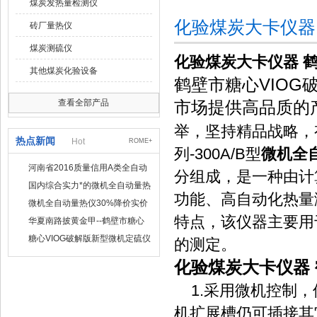
煤炭发热量检测仪
化验煤炭大卡仪器
砖厂量热仪
煤炭测硫仪
化验煤炭大卡仪器 
其他煤炭化验设备
鹤壁市糖心VIO
查看全部产品
市场提供高品质的
举，坚持精品战略，
热点新闻
Hot
ROME+
列-300A/B型
微机全
河南省2016质量信用A类全自动
分组成，是一种由计
量热仪
国内综合实力*的微机全自动量热
功能、高自动化热量
仪制造企业
微机全自动量热仪30%降价实价
出售
特点，该仪器主要用
华夏南路披黄金甲--鹤壁市糖心
VIOG破解版仪器仪表有限公司
糖心VIOG破解版新型微机定硫仪
的测定。
已步入市场
化验煤炭大卡仪器
1.采用微机控制，
机扩展槽仍可插接其