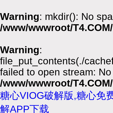
Warning
: mkdir(): No spa
/www/wwwroot/T4.COM/
Warning
:
file_put_contents(./cach
failed to open stream: No 
/www/wwwroot/T4.COM/
糖心VIOG破解版,糖心免
解APP下载