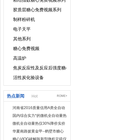
粘结指数糖心免费视频系列
胶质层糖心免费视频系列
制样粉碎机
电子天平
其他系列
糖心免费视频
高温炉
焦炭反应性及反应后强度糖心免费视频
活性炭化验设备
热点新闻
Hot
ROME+
河南省2016质量信用A类全自动
量热仪
国内综合实力*的微机全自动量热
仪制造企业
微机全自动量热仪30%降价实价
出售
华夏南路披黄金甲--鹤壁市糖心
VIOG破解版仪器仪表有限公司
糖心VIOG破解版新型微机定硫仪