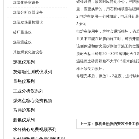
碳棒甚脆，故装时应特别小心，严防
煤炭化验室设备
重，应更换新的，用石棉绳填塞硅碳
煤炭分析仪器设备
2.电炉在使用一个时期后，电压升到
煤炭发热量检测仪
3.炉衬
电炉在使用中，炉衬会逐渐损坏，倘
砖厂量热仪
且又不可能在炉膛内施工时，可拆开
煤炭测硫仪
该侧保温和耐火层拆到便于施工的位
其他煤炭化验设备
质耐火粘土砖用20～30％磨细耐火生
温硅藻土砖用颗粒不大于0.5毫米的
定硫仪系列
棒不致受力损坏。
灰熔融性测试仪系列
修理完毕后，停放1～2昼夜，进行烘
量热仪系列
工业分析仪系列
煤燃点糖心免费视频
马弗炉系列
测氢仪系列
上一篇：
微机量热仪的安装准备工
水分糖心免费视频系列