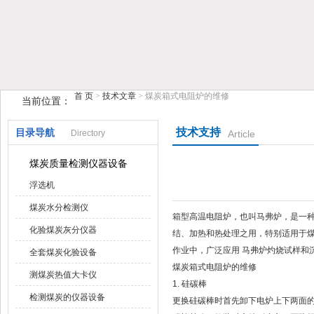
首 页
>
技术文章
> 煤炭箱式电阻炉的维修
当前位置：
鹤壁市糖心VIOG破解版仪器仪表有限公司
技术支持
目录导航
Directory
Article
煤炭质量检测仪器设备
浮选机
煤炭水分检测仪
箱型高温电阻炉，也叫马弗炉，是一
化验煤炭灰分仪器
结、加热和热处理之用，特别适用于
作业中，广泛应用 马弗炉灼烧试样和
全套煤炭化验设备
煤炭箱式电阻炉的维修
测煤炭热值大卡仪
1. 硅碳棒
检测煤炭的仪器设备
更换硅碳棒时首先卸下电炉上下两面